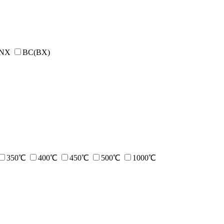
NX
BC(BX)
350℃
400℃
450℃
500℃
1000℃