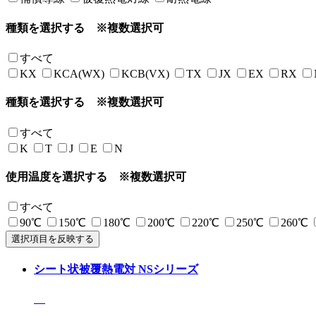
種類を選択する
※複数選択可
すべて
KX
KCA(WX)
KCB(VX)
TX
JX
EX
RX
種類を選択する
※複数選択可
すべて
K
T
J
E
N
使用温度を選択する
※複数選択可
すべて
90℃
150℃
180℃
200℃
220℃
250℃
260℃
選択項目を反映する
シート状被覆熱電対 NSシリーズ