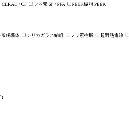
ERAC / CF
フッ素 6F / PFA
PEEK樹脂 PEEK
ル覆銅導体
シリカガラス編組
フッ素樹脂
超耐熱電線
プ）