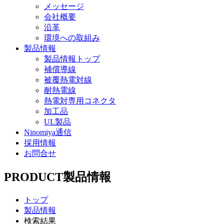
メッセージ
会社概要
沿革
環境への取組み
製品情報
製品情報トップ
補償導線
被覆熱電対線
耐熱電線
熱電対専用コネクタ
加工品
UL製品
Ninomiya通信
採用情報
お問合せ
PRODUCT
製品情報
トップ
製品情報
検索結果