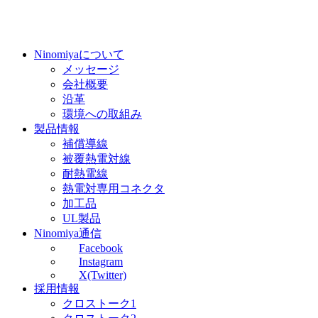
Ninomiyaについて
メッセージ
会社概要
沿革
環境への取組み
製品情報
補償導線
被覆熱電対線
耐熱電線
熱電対専用コネクタ
加工品
UL製品
Ninomiya通信
Facebook
Instagram
X(Twitter)
採用情報
クロストーク1