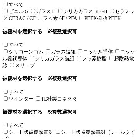
すべて
ビニル G
ガラス H
シリカガラス SLGB
セラミッ
ク CERAC / CF
フッ素 6F / PFA
PEEK樹脂 PEEK
被覆材を選択する
※複数選択可
すべて
シリコーンゴム
ガラス編組
ニッケル導体
ニッケ
ル覆銅導体
シリカガラス編組
フッ素樹脂
超耐熱電
線
スリーブ
被覆材を選択する
※複数選択可
すべて
ツインター
TE社製コネクタ
被覆材を選択する
※複数選択可
すべて
シート状被覆熱電対
シート状被覆熱電対（シールタイ
プ）