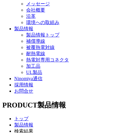
メッセージ
会社概要
沿革
環境への取組み
製品情報
製品情報トップ
補償導線
被覆熱電対線
耐熱電線
熱電対専用コネクタ
加工品
UL製品
Ninomiya通信
採用情報
お問合せ
PRODUCT
製品情報
トップ
製品情報
検索結果