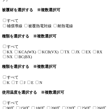
被覆材を選択する
※複数選択可
すべて
補償導線
被覆熱電対線
耐熱電線
種類を選択する
※複数選択可
すべて
KX
KCA(WX)
KCB(VX)
TX
JX
EX
RX
NX
BC(BX)
種類を選択する
※複数選択可
すべて
K
T
J
E
N
使用温度を選択する
※複数選択可
すべて
90℃
150℃
180℃
200℃
220℃
250℃
260℃