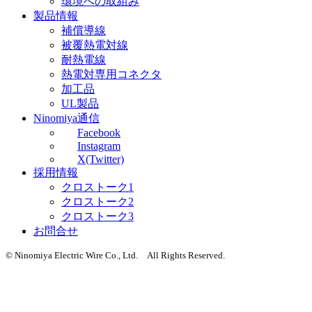
環境への取組み
製品情報
補償導線
被覆熱電対線
耐熱電線
熱電対専用コネクタ
加工品
UL製品
Ninomiya通信
Facebook
Instagram
X(Twitter)
採用情報
クロストーク1
クロストーク2
クロストーク3
お問合せ
© Ninomiya Electric Wire Co., Ltd. All Rights Reserved.