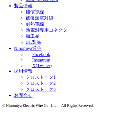
製品情報
補償導線
被覆熱電対線
耐熱電線
熱電対専用コネクタ
加工品
UL製品
Ninomiya通信
Facebook
Instagram
X(Twitter)
採用情報
クロストーク1
クロストーク2
クロストーク3
お問合せ
© Ninomiya Electric Wire Co., Ltd. All Rights Reserved.