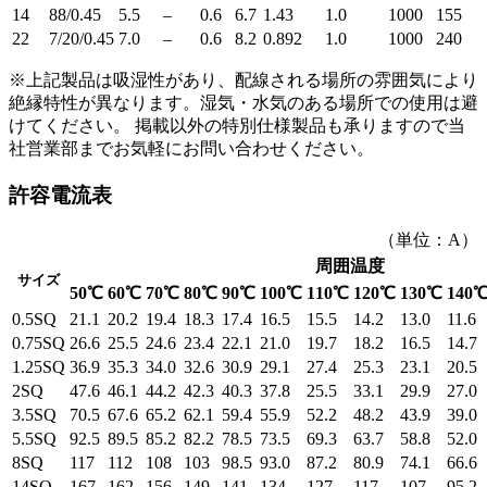
14
88/0.45
5.5
–
0.6
6.7
1.43
1.0
1000
155
22
7/20/0.45
7.0
–
0.6
8.2
0.892
1.0
1000
240
※上記製品は吸湿性があり、配線される場所の雰囲気により
絶縁特性が異なります。湿気・水気のある場所での使用は避
けてください。 掲載以外の特別仕様製品も承りますので当
社営業部までお気軽にお問い合わせください。
許容電流表
（単位：A）
周囲温度
サイズ
50℃
60℃
70℃
80℃
90℃
100℃
110℃
120℃
130℃
140
0.5SQ
21.1
20.2
19.4
18.3
17.4
16.5
15.5
14.2
13.0
11.6
0.75SQ
26.6
25.5
24.6
23.4
22.1
21.0
19.7
18.2
16.5
14.7
1.25SQ
36.9
35.3
34.0
32.6
30.9
29.1
27.4
25.3
23.1
20.5
2SQ
47.6
46.1
44.2
42.3
40.3
37.8
25.5
33.1
29.9
27.0
3.5SQ
70.5
67.6
65.2
62.1
59.4
55.9
52.2
48.2
43.9
39.0
5.5SQ
92.5
89.5
85.2
82.2
78.5
73.5
69.3
63.7
58.8
52.0
8SQ
117
112
108
103
98.5
93.0
87.2
80.9
74.1
66.6
14SQ
167
162
156
149
141
134
127
117
107
95.2