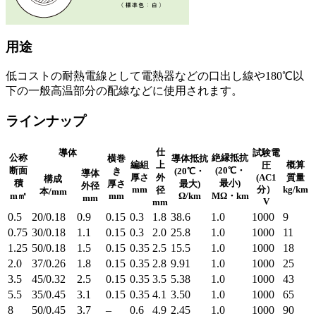
用途
低コストの耐熱電線として電熱器などの口出し線や180℃以
下の一般高温部分の配線などに使用されます。
ラインナップ
仕
導体
試験電
公称
絶縁抵抗
横巻
導体抵抗
編組
上
概算
圧
断面
(20℃・
き
(20℃・
導体
厚さ
外
(AC1
質量
構成
積
最小)
厚さ
最大)
外径
mm
分）
kg/km
径
本/mm
m㎡
mm
Ω/km
MΩ・km
mm
V
mm
0.5
20/0.18
0.9
0.15
0.3
1.8
38.6
1.0
1000
9
0.75
30/0.18
1.1
0.15
0.3
2.0
25.8
1.0
1000
11
1.25
50/0.18
1.5
0.15
0.35
2.5
15.5
1.0
1000
18
2.0
37/0.26
1.8
0.15
0.35
2.8
9.91
1.0
1000
25
3.5
45/0.32
2.5
0.15
0.35
3.5
5.38
1.0
1000
43
5.5
35/0.45
3.1
0.15
0.35
4.1
3.50
1.0
1000
65
8
50/0.45
3.7
–
0.6
4.9
2.45
1.0
1000
90