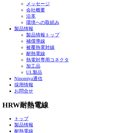
メッセージ
会社概要
沿革
環境への取組み
製品情報
製品情報トップ
補償導線
被覆熱電対線
耐熱電線
熱電対専用コネクタ
加工品
UL製品
Ninomiya通信
採用情報
お問合せ
HRW
耐熱電線
トップ
製品情報
耐熱電線