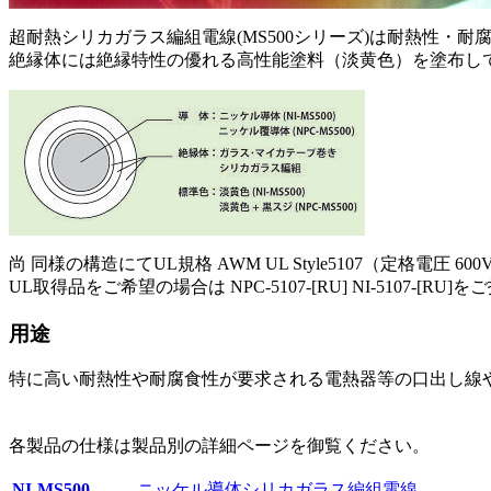
超耐熱シリカガラス編組電線(MS500シリーズ)は耐熱性
絶縁体には絶縁特性の優れる高性能塗料（淡黄色）を塗布し
尚 同様の構造にてUL規格 AWM UL Style5107（定格電圧 
UL取得品をご希望の場合は NPC-5107-[RU] NI-5107-
用途
特に高い耐熱性や耐腐食性が要求される電熱器等の口出し線
各製品の仕様は製品別の詳細ページを御覧ください。
NI-MS500
ニッケル導体シリカガラス編組電線