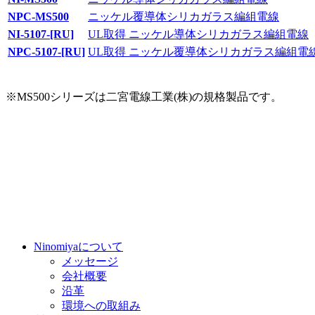
NPC-MS500
ニッケル覆導体シリカガラス編組電線
NI-5107-[RU]
UL取得 ニッケル導体シリカガラス編組電線
NPC-5107-[RU]
UL取得 ニッケル覆導体シリカガラス編組電
※MS500シリーズは二宮電線工業(株)の規格製品です。
Ninomiyaについて
メッセージ
会社概要
沿革
環境への取組み