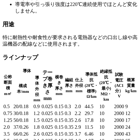
導電率や引っ張り強度は220℃連続使用でほとんど変化
しません。
用途
特に耐熱性や耐食性が要求される電熱器などの口出し線や高
温機器の配線などに使用されます。
ラインナップ
導体
絶縁抵
テー
導体抵
試験
公称
横巻
抗
導
プ巻
編組
仕上
抗
概算
電圧
断面
き
(20℃・
体
き厚
厚さ
外径
(20℃・
(AC1
質量
構成
積
厚さ
最小)
外
mm
mm
分）
kg/km
標準)
本/mm
さ
m㎡
mm
MΩ・
径
V
Ω/km
mm
km
mm
0.5
20/0.18
0.9
0.025
0.15
0.3
2.0
44.5
10
2000
9
0.75
30/0.18
1.2
0.025
0.15
0.3
2.2
29.7
10
2000
12
1.25
50/0.18
1.5
0.025
0.15
0.35
2.6
17.8
10
2000
17
2.0
37/0.26
1.8
0.025
0.15
0.35
2.9
11.5
10
2000
24
3.5
66/0.26
2.6
0.025
0.15
0.35
3.7
6.46
10
2000
43