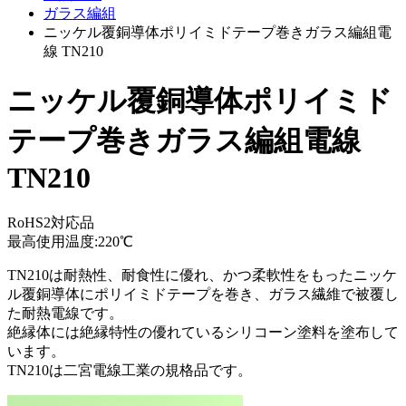
ガラス編組
ニッケル覆銅導体ポリイミドテープ巻きガラス編組電
線 TN210
ニッケル覆銅導体ポリイミド
テープ巻きガラス編組電線
TN210
RoHS2対応品
最高使用温度:220℃
TN210は耐熱性、耐食性に優れ、かつ柔軟性をもったニッケ
ル覆銅導体にポリイミドテープを巻き、ガラス繊維で被覆し
た耐熱電線です。
絶縁体には絶縁特性の優れているシリコーン塗料を塗布して
います。
TN210は二宮電線工業の規格品です。