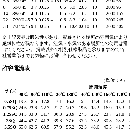
5.5
35/0.45
3.1
0.025
0.15
0.35
4.2
4.07
10
2000
65
8
50/0.45
3.7
0.025
–
0.6
5.0
2.85
10
2000
95
14
88/0.45
4.9
0.025
–
0.6
6.2
1.62
10
2000
155
22
7/20/0.45
7.0
0.025
–
0.6
8.3
1.04
10
2000
245
38
7/34/0.45
9.1
0.025
–
0.6
10.4
0.610
10
2000
405
※上記製品は吸湿性があり、配線される場所の雰囲気により
絶縁特性が異なります。湿気・水気のある場所での使用は避
けてください。 掲載以外の特別仕様製品も承りますので当
社営業部までお気軽にお問い合わせください。
許容電流表
（単位：A）
周囲温度
サイズ
90℃
100℃
110℃
120℃
130℃
140℃
150℃
160℃
170℃
0.5SQ
19.3
18.6
17.8
17.1
16.2
15.
14.4
13.3
12.2
0.75SQ
24.6
23.6
22.7
21.7
20.7
19.6
18.2
16.9
15.3
1.25SQ
34.3
33.0
31.7
30.3
28.9
27.3
25.7
23.7
21.8
2SQ
44.4
42.7
41.2
39.3
37.6
35.5
33.2
30.8
28.2
3.5SQ
65.0
62.6
60.5
57.9
55.2
52.3
48.6
45.3
41.7