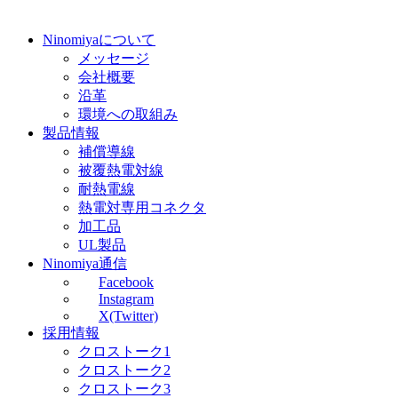
Ninomiyaについて
メッセージ
会社概要
沿革
環境への取組み
製品情報
補償導線
被覆熱電対線
耐熱電線
熱電対専用コネクタ
加工品
UL製品
Ninomiya通信
Facebook
Instagram
X(Twitter)
採用情報
クロストーク1
クロストーク2
クロストーク3