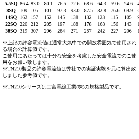
5.5SQ
86.4
83.0
80.1
76.5
72.6
68.6
64.3
59.6
54.6
8SQ
109
105
101
97.3
93.0
87.5
82.8
76.6
69.9
14SQ
162
157
152
145
138
132
123
115
105
22SQ
220
212
205
197
188
178
168
156
143
38SQ
319
307
296
284
271
257
242
227
206
※上記の許容電流値は通常大気中での開放雰囲気で使用され
る場合の計算値です。
ご使用にあたっては十分な安全を考慮した安全電流でのご使
用をお願い致します。
※TN210製品の許容電流値は弊社での実証実験を元に算出致
しました参考値です。
※TN210シリーズは二宮電線工業(株)の規格製品です。