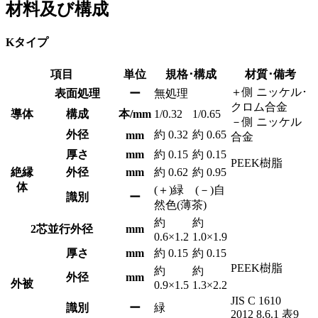
材料及び構成
Kタイプ
項目
単位
規格･構成
材質･備考
＋側 ニッケル･
表面処理
ー
無処理
クロム合金
導体
構成
本/mm
1/0.32
1/0.65
－側 ニッケル
外径
約 0.32
約 0.65
mm
合金
厚さ
mm
約 0.15
約 0.15
PEEK樹脂
絶縁
外径
mm
約 0.62
約 0.95
体
(＋)緑 (－)自
識別
ー
然色(薄茶)
約
約
2芯並行外径
mm
0.6×1.2
1.0×1.9
厚さ
mm
約 0.15
約 0.15
PEEK樹脂
約
約
外径
mm
外被
0.9×1.5
1.3×2.2
JIS C 1610
識別
ー
緑
2012 8.6.1 表9