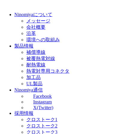
Ninomiyaについて
メッセージ
会社概要
沿革
環境への取組み
製品情報
補償導線
被覆熱電対線
耐熱電線
熱電対専用コネクタ
加工品
UL製品
Ninomiya通信
Facebook
Instagram
X(Twitter)
採用情報
クロストーク1
クロストーク2
クロストーク3