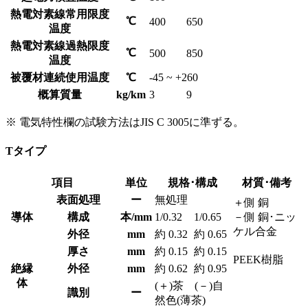
熱電対素線常用限度
℃
400
650
温度
熱電対素線過熱限度
℃
500
850
温度
被覆材連続使用温度
℃
-45 ~ +260
概算質量
kg/km
3
9
※ 電気特性欄の試験方法はJIS C 3005に準ずる。
Tタイプ
項目
単位
規格･構成
材質･備考
表面処理
ー
無処理
＋側 銅
導体
構成
本/mm
1/0.32
1/0.65
－側 銅･ニッ
ケル合金
外径
mm
約 0.32
約 0.65
厚さ
mm
約 0.15
約 0.15
PEEK樹脂
絶縁
外径
mm
約 0.62
約 0.95
体
(＋)茶 (－)自
識別
ー
然色(薄茶)