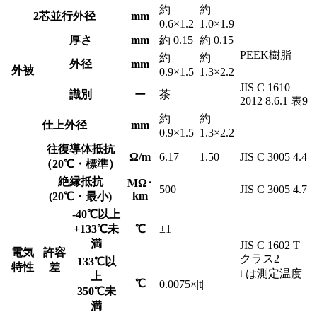
約
約
2芯並行外径
mm
0.6×1.2
1.0×1.9
厚さ
mm
約 0.15
約 0.15
PEEK樹脂
約
約
外径
mm
外被
0.9×1.5
1.3×2.2
JIS C 1610
識別
ー
茶
2012 8.6.1 表9
約
約
仕上外径
mm
0.9×1.5
1.3×2.2
往復導体抵抗
Ω/m
6.17
1.50
JIS C 3005 4.4
（20℃・標準）
絶縁抵抗
MΩ･
500
JIS C 3005 4.7
km
(20℃・最小)
-40℃以上
+133℃未
℃
±1
満
JIS C 1602 T
電気
許容
クラス2
133℃以
特性
差
t は測定温度
上
℃
0.0075×|t|
350℃未
満