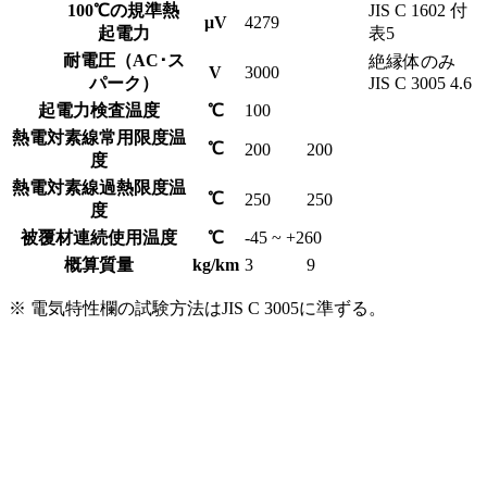
100℃の規準熱
JIS C 1602 付
μV
4279
起電力
表5
耐電圧（AC･ス
絶縁体のみ
V
3000
パーク）
JIS C 3005 4.6
起電力検査温度
℃
100
熱電対素線常用限度温
℃
200
200
度
熱電対素線過熱限度温
℃
250
250
度
被覆材連続使用温度
℃
-45 ~ +260
概算質量
kg/km
3
9
※ 電気特性欄の試験方法はJIS C 3005に準ずる。