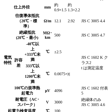
約
約
仕上外径
mm
0.9×1.5
1.3×2.2
往復導体抵抗
（20℃・標
Ω/m
12.1
2.92
JIS C 3005 4.4
準）
絶縁抵抗
MΩ･
500
JIS C 3005 4.7
km
(20℃・最小)
-40℃以
上
℃
±2.5
+333℃未
電気
JIS C 1602 K ク
満
許容
特性
ラス2
差
333℃以
t は測定温度
上
℃
0.0075×|t|
1200℃未
満
100℃の規準熱
JIS C 1602 付表
μV
4096
起電力
5
耐電圧（AC･
絶縁体のみ
V
3000
スパーク）
JIS C 3005 4.6
起電力検査温度
℃
100