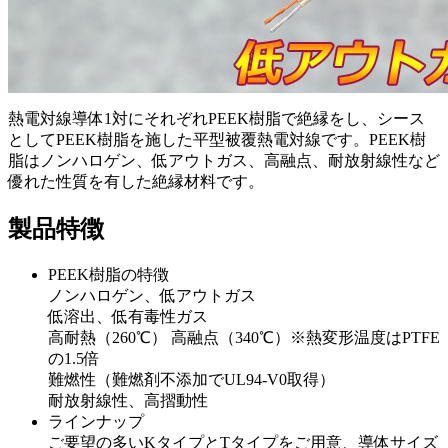
熱電対線導体1対にそれぞれPEEK樹脂で絶縁をし、シース
としてPEEK樹脂を施した平型被覆熱電対線です。PEEK樹
脂はノンハロゲン、低アウトガス、高融点、耐放射線性など
優れた性質を有した絶縁材料です。
製品特徴
PEEK樹脂の特徴
ノンハロゲン、低アウトガス
低溶出、低有毒性ガス
高耐熱（260℃） 高融点（340℃）※熱変形温度はPTFE
の1.5倍
難燃性（難燃剤不添加でUL94-V0取得）
耐放射線性、高摺動性
ラインナップ
ご要望の多いKタイプとTタイプをご用意、導体サイズ