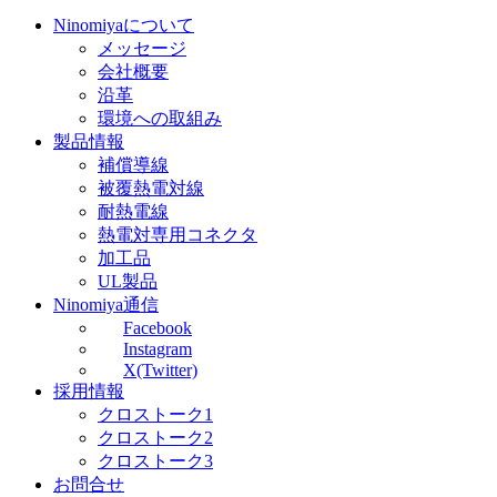
Ninomiyaについて
メッセージ
会社概要
沿革
環境への取組み
製品情報
補償導線
被覆熱電対線
耐熱電線
熱電対専用コネクタ
加工品
UL製品
Ninomiya通信
Facebook
Instagram
X(Twitter)
採用情報
クロストーク1
クロストーク2
クロストーク3
お問合せ