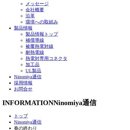
メッセージ
会社概要
沿革
環境への取組み
製品情報
製品情報トップ
補償導線
被覆熱電対線
耐熱電線
熱電対専用コネクタ
加工品
UL製品
Ninomiya通信
採用情報
お問合せ
INFORMATION
Ninomiya通信
トップ
Ninomiya通信
春の終わり