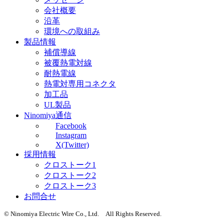
会社概要
沿革
環境への取組み
製品情報
補償導線
被覆熱電対線
耐熱電線
熱電対専用コネクタ
加工品
UL製品
Ninomiya通信
Facebook
Instagram
X(Twitter)
採用情報
クロストーク1
クロストーク2
クロストーク3
お問合せ
© Ninomiya Electric Wire Co., Ltd. All Rights Reserved.