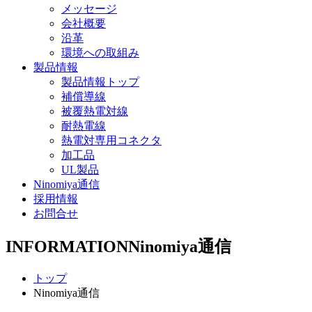
メッセージ
会社概要
沿革
環境への取組み
製品情報
製品情報トップ
補償導線
被覆熱電対線
耐熱電線
熱電対専用コネクタ
加工品
UL製品
Ninomiya通信
採用情報
お問合せ
INFORMATION
Ninomiya通信
トップ
Ninomiya通信