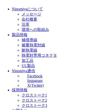
Ninomiyaについて
メッセージ
会社概要
沿革
環境への取組み
製品情報
補償導線
被覆熱電対線
耐熱電線
熱電対専用コネクタ
加工品
UL製品
Ninomiya通信
Facebook
Instagram
X(Twitter)
採用情報
クロストーク1
クロストーク2
クロストーク3