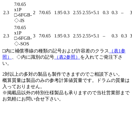
7/0.65
x1P
2.3
2
7/0.65
1.95
0.3
2.55
2.55×5.1
0.3
0.3
–
3
□-6FGB-
◇-IS
7/0.65
x1P
2.3
3
7/0.65
1.95
0.3
2.55
2.55×5.1
–
0.3
0.3
3
□-6FGB-
◇-SOS
□内に補償導線の種類の記号および許容差のクラス
（表1参
照）
、◇内に識別の記号
（表2参照）
を入れてご発注下さ
い。
2対以上の多対の製品も製作できますのでご相談下さい。
概算質量は製品のみの参考計算値質量です。ドラムの質量は
入っておりません。
※掲載品以外の特別仕様製品も承りますので当社営業部まで
お気軽にお問い合せ下さい。