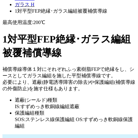
ガラス H
1対平型FEP絶縁･ガラス編組被覆補償導線
最高使用温度:200℃
1対平型FEP絶縁･ガラス編組
被覆補償導線
補償導線導体１対にそれぞれふっ素樹脂FEPで絶縁をし、シ
ースとしてガラス編組を施した平型補償導線です。
必要により、遮蔽(静電誘導障害の除去)や保護編組(補償導線
の外傷防止)を施す仕様もあります。
遮蔽(シールド)種類
IS:すずめっき軟銅線編組遮蔽
保護編組種類
SOS:ステンレス線保護編組 OS:すずめっき軟銅線保護
編組