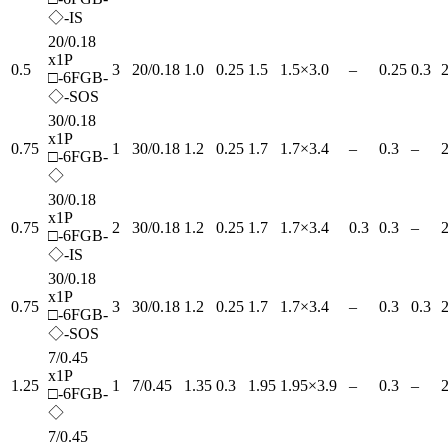
◇-IS
20/0.18
x1P
0.5
3
20/0.18
1.0
0.25
1.5
1.5×3.0
–
0.25
0.3
2
□-6FGB-
◇-SOS
30/0.18
x1P
0.75
1
30/0.18
1.2
0.25
1.7
1.7×3.4
–
0.3
–
2
□-6FGB-
◇
30/0.18
x1P
0.75
2
30/0.18
1.2
0.25
1.7
1.7×3.4
0.3
0.3
–
2
□-6FGB-
◇-IS
30/0.18
x1P
0.75
3
30/0.18
1.2
0.25
1.7
1.7×3.4
–
0.3
0.3
2
□-6FGB-
◇-SOS
7/0.45
x1P
1.25
1
7/0.45
1.35
0.3
1.95
1.95×3.9
–
0.3
–
2
□-6FGB-
◇
7/0.45