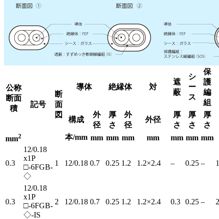
保
シ
遮
護
導体
絶縁体
対
ー
公称
蔽
編
断
ス
断面
組
記号
面
積
図
外
厚
外
厚
厚
厚
構成
外径
径
さ
径
さ
さ
さ
2
本/mm
mm
mm
mm
mm
mm
mm
mm
mm
12/0.18
x1P
0.3
1
12/0.18
0.7
0.25
1.2
1.2×2.4
–
0.25
–
1
□-6FGB-
◇
12/0.18
x1P
0.3
2
12/0.18
0.7
0.25
1.2
1.2×2.4
0.3
0.25
–
2
□-6FGB-
◇-IS