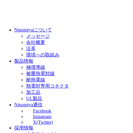
Ninomiyaについて
メッセージ
会社概要
沿革
環境への取組み
製品情報
補償導線
被覆熱電対線
耐熱電線
熱電対専用コネクタ
加工品
UL製品
Ninomiya通信
Facebook
Instagram
X(Twitter)
採用情報