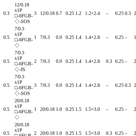
12/0.18
x1P
0.3
3
12/0.18
0.7
0.25
1.2
1.2×2.4
–
0.25
0.3
2
□-6FGB-
◇-SOS
7/0.3
x1P
0.5
1
7/0.3
0.9
0.25
1.4
1.4×2.8
–
0.25
–
1
□-6FGB-
◇
7/0.3
x1P
0.5
2
7/0.3
0.9
0.25
1.4
1.4×2.8
0.3
0.25
–
2
□-6FGB-
◇-IS
7/0.3
x1P
0.5
3
7/0.3
0.9
0.25
1.4
1.4×2.8
–
0.25
0.3
2
□-6FGB-
◇-SOS
20/0.18
x1P
0.5
1
20/0.18
1.0
0.25
1.5
1.5×3.0
–
0.25
–
2
□-6FGB-
◇
20/0.18
x1P
0.5
2
20/0.18
1.0
0.25
1.5
1.5×3.0
0.3
0.25
–
2
□-6FGB-