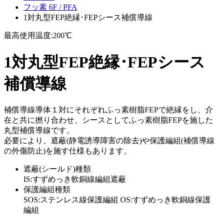
フッ素 6F / PFA
1対丸型FEP絶縁･FEPシース補償導線
最高使用温度:200℃
1対丸型FEP絶縁･FEPシース
補償導線
補償導線導体１対にそれぞれふっ素樹脂FEPで絶縁をし、介
在と共に撚り合わせ、シースとしてふっ素樹脂FEPを施した
丸型補償導線です。
必要により、遮蔽(静電誘導障害の除去)や保護編組(補償導線
の外傷防止)を施す仕様もあります。
遮蔽(シールド)種類
IS:すずめっき軟銅線編組遮蔽
保護編組種類
SOS:ステンレス線保護編組 OS:すずめっき軟銅線保護
編組