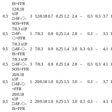
IS=FFR
12/0.18
x1P
0.3
3
12/0.18
0.7
0.25
1.2
2.4
–
0.3
0.3
3.7
□-6F-◇-
SOS=FFR
7/0.3 x1P
□-6F-
0.5
1
7/0.3
0.9
0.25
1.4
2.8
–
0.3
–
3.5
◇=FFR
7/0.3 x1P
0.5
□-6F-◇-
2
7/0.3
0.9
0.25
1.4
2.8
0.3
0.3
–
4.1
IS=FFR
7/0.3 x1P
0.5
□-6F-◇-
3
7/0.3
0.9
0.25
1.4
2.8
–
0.3
0.3
4.1
SOS=FFR
20/0.18
x1P
0.5
1
20/0.18
1.0
0.25
1.5
3.0
–
0.3
–
3.7
□-6F-◇
=FFR
20/0.18
x1P
0.5
2
20/0.18
1.0
0.25
1.5
3.0
0.3
0.3
–
4.3
□-6F-◇-
IS=FFR