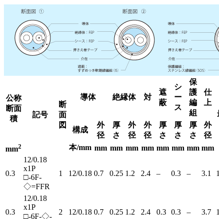
保
シ
遮
護
仕
導体
絶縁体
対
ー
公称
蔽
編
上
断
ス
断面
組
記号
面
積
図
外
厚
外
外
厚
厚
厚
外
構成
径
さ
径
径
さ
さ
さ
径
2
本/mm
mm
mm
mm
mm
mm
mm
mm
mm
mm
12/0.18
x1P
0.3
1
12/0.18
0.7
0.25
1.2
2.4
–
0.3
–
3.1
□-6F-
◇=FFR
12/0.18
x1P
0.3
2
12/0.18
0.7
0.25
1.2
2.4
0.3
0.3
–
3.7
□-6F-◇-