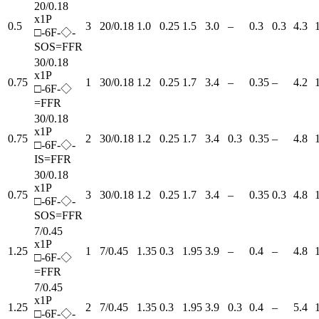
20/0.18
x1P
0.5
3
20/0.18
1.0
0.25
1.5
3.0
–
0.3
0.3
4.3
□-6F-◇-
SOS=FFR
30/0.18
x1P
0.75
1
30/0.18
1.2
0.25
1.7
3.4
–
0.35
–
4.2
□-6F-◇
=FFR
30/0.18
x1P
0.75
2
30/0.18
1.2
0.25
1.7
3.4
0.3
0.35
–
4.8
□-6F-◇-
IS=FFR
30/0.18
x1P
0.75
3
30/0.18
1.2
0.25
1.7
3.4
–
0.35
0.3
4.8
□-6F-◇-
SOS=FFR
7/0.45
x1P
1.25
1
7/0.45
1.35
0.3
1.95
3.9
–
0.4
–
4.8
□-6F-◇
=FFR
7/0.45
x1P
1.25
2
7/0.45
1.35
0.3
1.95
3.9
0.3
0.4
–
5.4
□-6F-◇-