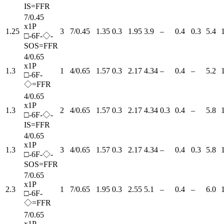
IS=FFR
7/0.45
x1P
1.25
3
7/0.45
1.35
0.3
1.95
3.9
–
0.4
0.3
5.4
□-6F-◇-
SOS=FFR
4/0.65
x1P
1.3
1
4/0.65
1.57
0.3
2.17
4.34
–
0.4
–
5.2
□-6F-
◇=FFR
4/0.65
x1P
1.3
2
4/0.65
1.57
0.3
2.17
4.34
0.3
0.4
–
5.8
□-6F-◇-
IS=FFR
4/0.65
x1P
1.3
3
4/0.65
1.57
0.3
2.17
4.34
–
0.4
0.3
5.8
□-6F-◇-
SOS=FFR
7/0.65
x1P
2.3
1
7/0.65
1.95
0.3
2.55
5.1
–
0.4
–
6.0
□-6F-
◇=FFR
7/0.65
x1P