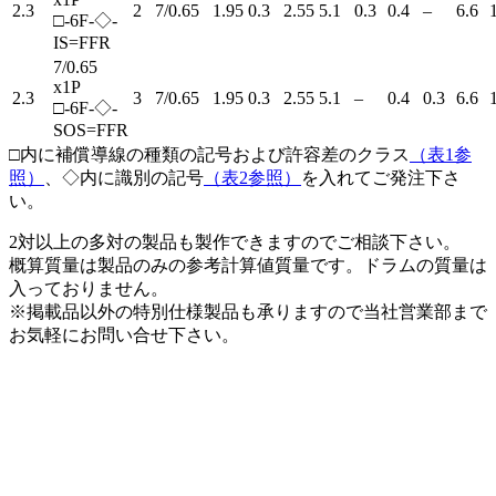
2.3
2
7/0.65
1.95
0.3
2.55
5.1
0.3
0.4
–
6.6
□-6F-◇-
IS=FFR
7/0.65
x1P
2.3
3
7/0.65
1.95
0.3
2.55
5.1
–
0.4
0.3
6.6
□-6F-◇-
SOS=FFR
□内に補償導線の種類の記号および許容差のクラス
（表1参
照）
、◇内に識別の記号
（表2参照）
を入れてご発注下さ
い。
2対以上の多対の製品も製作できますのでご相談下さい。
概算質量は製品のみの参考計算値質量です。ドラムの質量は
入っておりません。
※掲載品以外の特別仕様製品も承りますので当社営業部まで
お気軽にお問い合せ下さい。