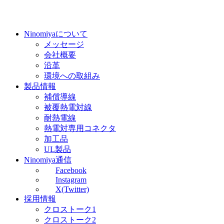
Ninomiyaについて
メッセージ
会社概要
沿革
環境への取組み
製品情報
補償導線
被覆熱電対線
耐熱電線
熱電対専用コネクタ
加工品
UL製品
Ninomiya通信
Facebook
Instagram
X(Twitter)
採用情報
クロストーク1
クロストーク2