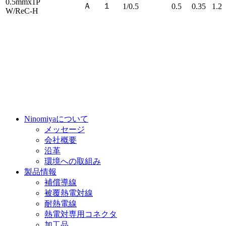
0.5mmx1P
Ａ
１
1/0.5
0.5
0.35
1.2
W/ReC-H
Ninomiyaについて
メッセージ
会社概要
沿革
環境への取組み
製品情報
補償導線
被覆熱電対線
耐熱電線
熱電対専用コネクタ
加工品