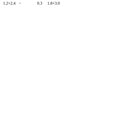
－
1.2×2.4
0.3
1.8×3.0