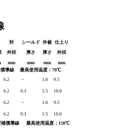
線
対
シールド
外被
仕上り
径
外径
厚さ
厚さ
外径
m
mm
mm
mm
mm
補償導線
最高使用温度：70℃
－
6.2
1.6
9.5
6.2
0.3
1.5
10.0
－
6.2
1.6
9.5
6.2
0.3
1.5
10.0
覆補償導線
最高使用温度：150℃