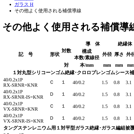
ガラス H
その他よく使用される補償導線
その他よく使用される補償導
導 体
絶縁体
対数
構成
記 号
形状
外径
厚さ
外
本数/素線径
対
本/mm
mm
mm
m
１対丸型シリコーンゴム絶縁･クロロプレンゴムシース
40/0.2x1P
Ｃ
１
40/0.2
1.5
0.8
3.1
RX-SRNR=KNR
40/0.2x1P
Ｄ
１
40/0.2
1.5
0.8
3.1
RX-SRNR-IS=KNR
40/0.2x1P
Ｃ
１
40/0.2
1.5
0.8
3.1
VX-SRNR=KNR
40/0.2x1P
Ｄ
１
40/0.2
1.5
0.8
3.1
VX-SRNR-IS=KNR
タングステンレニウム用１対平型ガラス絶縁･ガラス編組被