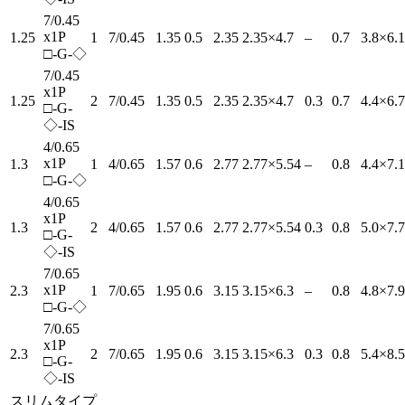
7/0.45
x1P
1.25
1
7/0.45
1.35
0.5
2.35
2.35×4.7
–
0.7
3.8×6.1
□-G-◇
7/0.45
x1P
1.25
2
7/0.45
1.35
0.5
2.35
2.35×4.7
0.3
0.7
4.4×6.7
□-G-
◇-IS
4/0.65
x1P
1.3
1
4/0.65
1.57
0.6
2.77
2.77×5.54
–
0.8
4.4×7.1
□-G-◇
4/0.65
x1P
1.3
2
4/0.65
1.57
0.6
2.77
2.77×5.54
0.3
0.8
5.0×7.7
□-G-
◇-IS
7/0.65
x1P
2.3
1
7/0.65
1.95
0.6
3.15
3.15×6.3
–
0.8
4.8×7.9
□-G-◇
7/0.65
x1P
2.3
2
7/0.65
1.95
0.6
3.15
3.15×6.3
0.3
0.8
5.4×8.5
□-G-
◇-IS
スリムタイプ