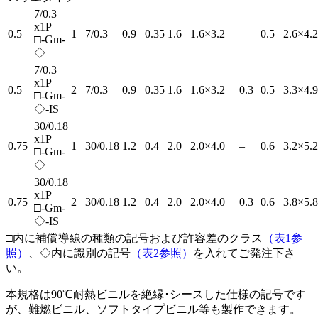
7/0.3
x1P
0.5
1
7/0.3
0.9
0.35
1.6
1.6×3.2
–
0.5
2.6×4.2
□-Gm-
◇
7/0.3
x1P
0.5
2
7/0.3
0.9
0.35
1.6
1.6×3.2
0.3
0.5
3.3×4.9
□-Gm-
◇-IS
30/0.18
x1P
0.75
1
30/0.18
1.2
0.4
2.0
2.0×4.0
–
0.6
3.2×5.2
□-Gm-
◇
30/0.18
x1P
0.75
2
30/0.18
1.2
0.4
2.0
2.0×4.0
0.3
0.6
3.8×5.8
□-Gm-
◇-IS
□内に補償導線の種類の記号および許容差のクラス
（表1参
照）
、◇内に識別の記号
（表2参照）
を入れてご発注下さ
い。
本規格は90℃耐熱ビニルを絶縁･シースした仕様の記号です
が、難燃ビニル、ソフトタイプビニル等も製作できます。