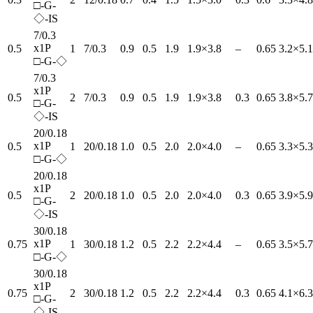
□-G-
◇-IS
7/0.3
x1P
0.5
1
7/0.3
0.9
0.5
1.9
1.9×3.8
–
0.65
3.2×5.1
□-G-◇
7/0.3
x1P
0.5
2
7/0.3
0.9
0.5
1.9
1.9×3.8
0.3
0.65
3.8×5.7
□-G-
◇-IS
20/0.18
x1P
0.5
1
20/0.18
1.0
0.5
2.0
2.0×4.0
–
0.65
3.3×5.3
□-G-◇
20/0.18
x1P
0.5
2
20/0.18
1.0
0.5
2.0
2.0×4.0
0.3
0.65
3.9×5.9
□-G-
◇-IS
30/0.18
x1P
0.75
1
30/0.18
1.2
0.5
2.2
2.2×4.4
–
0.65
3.5×5.7
□-G-◇
30/0.18
x1P
0.75
2
30/0.18
1.2
0.5
2.2
2.2×4.4
0.3
0.65
4.1×6.3
□-G-
◇-IS