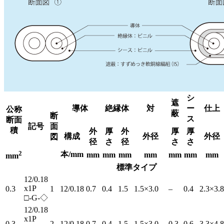
シ
遮
導体
絶縁体
対
ー
仕上
公称
蔽
断
ス
断面
記号
面
積
外
厚
外
厚
厚
構成
外径
外径
図
径
さ
径
さ
さ
2
本/mm
mm
mm
mm
mm
mm
mm
mm
mm
標準タイプ
12/0.18
x1P
0.3
1
12/0.18
0.7
0.4
1.5
1.5×3.0
–
0.4
2.3×3.8
□-G-◇
12/0.18
x1P
0.3
2
12/0.18
0.7
0.4
1.5
1.5×3.0
0.3
0.6
3.3×4.8