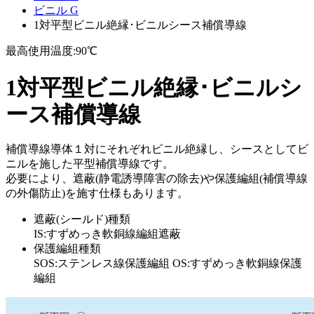
ビニル G
1対平型ビニル絶縁･ビニルシース補償導線
最高使用温度:90℃
1対平型ビニル絶縁･ビニルシ
ース補償導線
補償導線導体１対にそれぞれビニル絶縁し、シースとしてビ
ニルを施した平型補償導線です。
必要により、遮蔽(静電誘導障害の除去)や保護編組(補償導線
の外傷防止)を施す仕様もあります。
遮蔽(シールド)種類
IS:すずめっき軟銅線編組遮蔽
保護編組種類
SOS:ステンレス線保護編組 OS:すずめっき軟銅線保護
編組