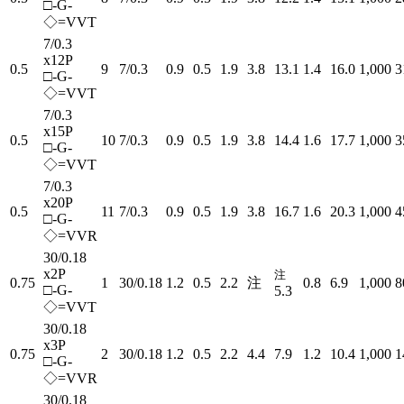
□-G-
◇=VVT
7/0.3
x12P
0.5
9
7/0.3
0.9
0.5
1.9
3.8
13.1
1.4
16.0
1,000
3
□-G-
◇=VVT
7/0.3
x15P
0.5
10
7/0.3
0.9
0.5
1.9
3.8
14.4
1.6
17.7
1,000
3
□-G-
◇=VVT
7/0.3
x20P
0.5
11
7/0.3
0.9
0.5
1.9
3.8
16.7
1.6
20.3
1,000
4
□-G-
◇=VVR
30/0.18
x2P
注
0.75
1
30/0.18
1.2
0.5
2.2
注
0.8
6.9
1,000
8
□-G-
5.3
◇=VVT
30/0.18
x3P
0.75
2
30/0.18
1.2
0.5
2.2
4.4
7.9
1.2
10.4
1,000
1
□-G-
◇=VVR
30/0.18