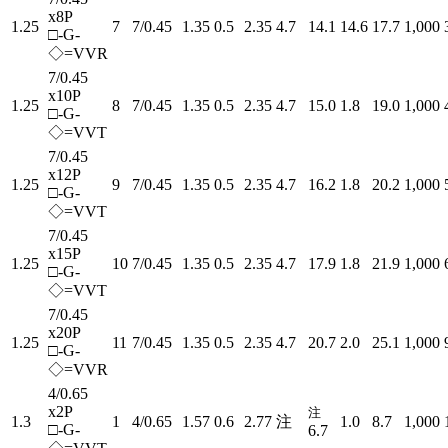
x8P
1.25
7
7/0.45
1.35
0.5
2.35
4.7
14.1
14.6
17.7
1,000
□-G-
◇=VVR
7/0.45
x10P
1.25
8
7/0.45
1.35
0.5
2.35
4.7
15.0
1.8
19.0
1,000
□-G-
◇=VVT
7/0.45
x12P
1.25
9
7/0.45
1.35
0.5
2.35
4.7
16.2
1.8
20.2
1,000
□-G-
◇=VVT
7/0.45
x15P
1.25
10
7/0.45
1.35
0.5
2.35
4.7
17.9
1.8
21.9
1,000
□-G-
◇=VVT
7/0.45
x20P
1.25
11
7/0.45
1.35
0.5
2.35
4.7
20.7
2.0
25.1
1,000
□-G-
◇=VVR
4/0.65
x2P
注
1.3
1
4/0.65
1.57
0.6
2.77
注
1.0
8.7
1,000
□-G-
6.7