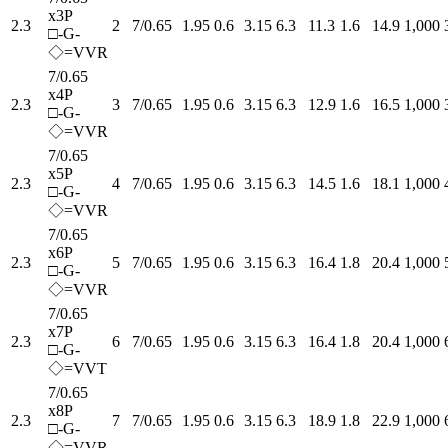
x3P
2.3
2
7/0.65
1.95
0.6
3.15
6.3
11.3
1.6
14.9
1,000
□-G-
◇=VVR
7/0.65
x4P
2.3
3
7/0.65
1.95
0.6
3.15
6.3
12.9
1.6
16.5
1,000
□-G-
◇=VVR
7/0.65
x5P
2.3
4
7/0.65
1.95
0.6
3.15
6.3
14.5
1.6
18.1
1,000
□-G-
◇=VVR
7/0.65
x6P
2.3
5
7/0.65
1.95
0.6
3.15
6.3
16.4
1.8
20.4
1,000
□-G-
◇=VVR
7/0.65
x7P
2.3
6
7/0.65
1.95
0.6
3.15
6.3
16.4
1.8
20.4
1,000
□-G-
◇=VVT
7/0.65
x8P
2.3
7
7/0.65
1.95
0.6
3.15
6.3
18.9
1.8
22.9
1,000
□-G-
◇=VVR