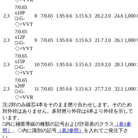
7/0.65
x10P
2.3
8
7/0.65
1.95
0.6
3.15
6.3
20.2
2.0
24.6
1,000
□-G-
◇=VVT
7/0.65
x12P
2.3
9
7/0.65
1.95
0.6
3.15
6.3
21.7
2.0
26.1
1,000
□-G-
◇=VVT
7/0.65
x15P
2.3
10
7/0.65
1.95
0.6
3.15
6.3
23.9
2.0
28.3
1,000
□-G-
◇=VVT
7/0.65
x20P
2.3
11
7/0.65
1.95
0.6
3.15
6.3
27.7
2.0
32.1
1,000
□-G-
◇=VVR
注:2対のみ線芯4本をそのまま撚り合わせします。そのため
対外径はありません。多対撚り外径は4本より外径を示して
います。
□内に補償導線の種類の記号および許容差のクラス
（表1参
照）
、◇内に識別の記号
（表2参照）
を入れてご発注下さ
い。