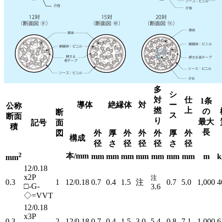
多
シ
対
仕
1条
導体
絶縁体
対
ー
公称
撚
上
の
断
ス
断面
り
最大
記号
面
積
長
図
外
厚
外
外
外
厚
外
構成
径
さ
径
径
径
さ
径
2
本/mm
mm
mm
mm
mm
mm
mm
mm
m
k
mm
12/0.18
x2P
注
0.3
1
12/0.18
0.7
0.4
1.5
注
0.7
5.0
1,000
4
□-G-
3.6
◇=VVT
12/0.18
x3P
0.3
2
12/0.18
0.7
0.4
1.5
3.0
5.4
0.8
7.1
1,000
6