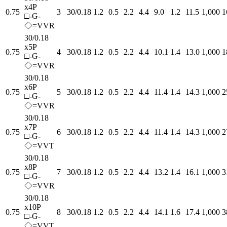
x4P
0.75
3
30/0.18
1.2
0.5
2.2
4.4
9.0
1.2
11.5
1,000
1
□-G-
◇=VVR
30/0.18
x5P
0.75
4
30/0.18
1.2
0.5
2.2
4.4
10.1
1.4
13.0
1,000
1
□-G-
◇=VVR
30/0.18
x6P
0.75
5
30/0.18
1.2
0.5
2.2
4.4
11.4
1.4
14.3
1,000
2
□-G-
◇=VVR
30/0.18
x7P
0.75
6
30/0.18
1.2
0.5
2.2
4.4
11.4
1.4
14.3
1,000
2
□-G-
◇=VVT
30/0.18
x8P
0.75
7
30/0.18
1.2
0.5
2.2
4.4
13.2
1.4
16.1
1,000
3
□-G-
◇=VVR
30/0.18
x10P
0.75
8
30/0.18
1.2
0.5
2.2
4.4
14.1
1.6
17.4
1,000
3
□-G-
◇=VVT