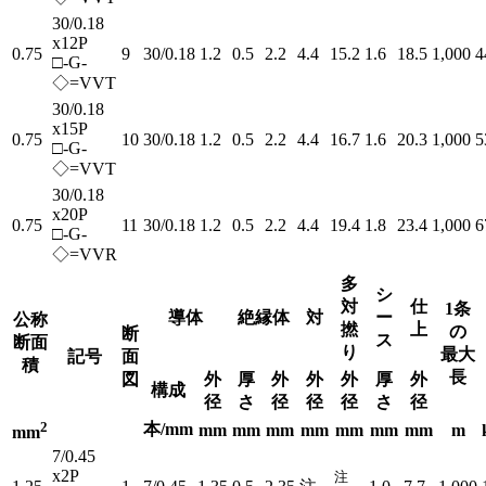
30/0.18
x12P
0.75
9
30/0.18
1.2
0.5
2.2
4.4
15.2
1.6
18.5
1,000
4
□-G-
◇=VVT
30/0.18
x15P
0.75
10
30/0.18
1.2
0.5
2.2
4.4
16.7
1.6
20.3
1,000
5
□-G-
◇=VVT
30/0.18
x20P
0.75
11
30/0.18
1.2
0.5
2.2
4.4
19.4
1.8
23.4
1,000
6
□-G-
◇=VVR
多
シ
対
仕
1条
導体
絶縁体
対
ー
公称
撚
上
の
断
ス
断面
り
最大
記号
面
積
長
図
外
厚
外
外
外
厚
外
構成
径
さ
径
径
径
さ
径
2
本/mm
mm
mm
mm
mm
mm
mm
mm
m
mm
7/0.45
x2P
注