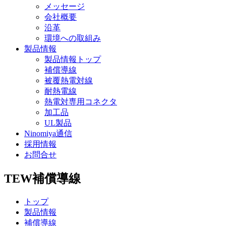
メッセージ
会社概要
沿革
環境への取組み
製品情報
製品情報トップ
補償導線
被覆熱電対線
耐熱電線
熱電対専用コネクタ
加工品
UL製品
Ninomiya通信
採用情報
お問合せ
TEW
補償導線
トップ
製品情報
補償導線