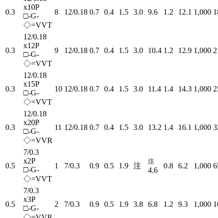
x10P
0.3
8
12/0.18
0.7
0.4
1.5
3.0
9.6
1.2
12.1
1,000
1
□-G-
◇=VVT
12/0.18
x12P
0.3
9
12/0.18
0.7
0.4
1.5
3.0
10.4
1.2
12.9
1,000
2
□-G-
◇=VVT
12/0.18
x15P
0.3
10
12/0.18
0.7
0.4
1.5
3.0
11.4
1.4
14.3
1,000
2
□-G-
◇=VVT
12/0.18
x20P
0.3
11
12/0.18
0.7
0.4
1.5
3.0
13.2
1.4
16.1
1,000
3
□-G-
◇=VVR
7/0.3
x2P
注
0.5
1
7/0.3
0.9
0.5
1.9
注
0.8
6.2
1,000
6
□-G-
4.6
◇=VVT
7/0.3
x3P
0.5
2
7/0.3
0.9
0.5
1.9
3.8
6.8
1.2
9.3
1,000
1
□-G-
◇=VVR