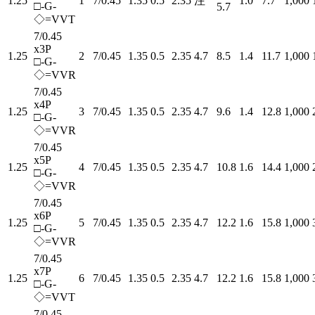
1.25
1
7/0.45
1.35
0.5
2.35
注
1.0
7.7
1,000
□-G-
5.7
◇=VVT
7/0.45
x3P
1.25
2
7/0.45
1.35
0.5
2.35
4.7
8.5
1.4
11.7
1,000
□-G-
◇=VVR
7/0.45
x4P
1.25
3
7/0.45
1.35
0.5
2.35
4.7
9.6
1.4
12.8
1,000
□-G-
◇=VVR
7/0.45
x5P
1.25
4
7/0.45
1.35
0.5
2.35
4.7
10.8
1.6
14.4
1,000
□-G-
◇=VVR
7/0.45
x6P
1.25
5
7/0.45
1.35
0.5
2.35
4.7
12.2
1.6
15.8
1,000
□-G-
◇=VVR
7/0.45
x7P
1.25
6
7/0.45
1.35
0.5
2.35
4.7
12.2
1.6
15.8
1,000
□-G-
◇=VVT
7/0.45