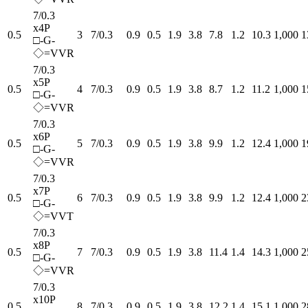
7/0.3
x4P
0.5
3
7/0.3
0.9
0.5
1.9
3.8
7.8
1.2
10.3
1,000
1
□-G-
◇=VVR
7/0.3
x5P
0.5
4
7/0.3
0.9
0.5
1.9
3.8
8.7
1.2
11.2
1,000
1
□-G-
◇=VVR
7/0.3
x6P
0.5
5
7/0.3
0.9
0.5
1.9
3.8
9.9
1.2
12.4
1,000
1
□-G-
◇=VVR
7/0.3
x7P
0.5
6
7/0.3
0.9
0.5
1.9
3.8
9.9
1.2
12.4
1,000
2
□-G-
◇=VVT
7/0.3
x8P
0.5
7
7/0.3
0.9
0.5
1.9
3.8
11.4
1.4
14.3
1,000
2
□-G-
◇=VVR
7/0.3
x10P
0.5
8
7/0.3
0.9
0.5
1.9
3.8
12.2
1.4
15.1
1,000
2