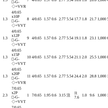
□-G-
◇=VVR
4/0.65
x10P
1.3
8
4/0.65
1.57
0.6
2.77
5.54
17.7
1.8
21.7
1,000
□-G-
◇=VVT
4/0.65
x12P
1.3
9
4/0.65
1.57
0.6
2.77
5.54
19.1
1.8
23.1
1,000
□-G-
◇=VVT
4/0.65
x15P
1.3
10
4/0.65
1.57
0.6
2.77
5.54
21.1
2.0
25.5
1,000
□-G-
◇=VVT
4/0.65
x20P
1.3
11
4/0.65
1.57
0.6
2.77
5.54
24.4
2.0
28.8
1,000
□-G-
◇=VVR
7/0.65
x2P
注
2.3
1
7/0.65
1.95
0.6
3.15
注
1.0
9.6
1,000
□-G-
7.6
◇=VVT
7/0.65