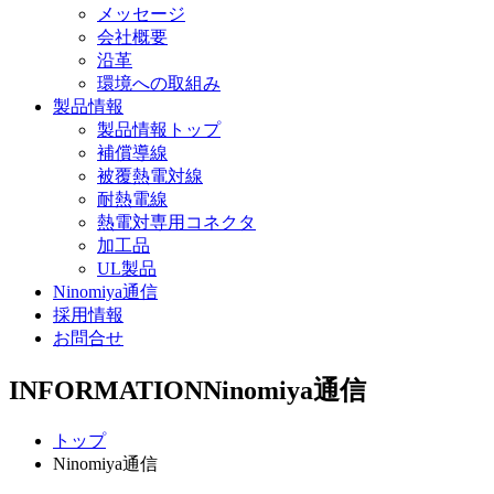
メッセージ
会社概要
沿革
環境への取組み
製品情報
製品情報トップ
補償導線
被覆熱電対線
耐熱電線
熱電対専用コネクタ
加工品
UL製品
Ninomiya通信
採用情報
お問合せ
INFORMATION
Ninomiya通信
トップ
Ninomiya通信