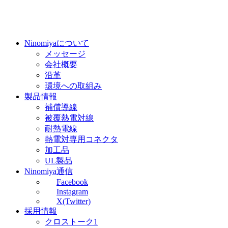
Ninomiyaについて
メッセージ
会社概要
沿革
環境への取組み
製品情報
補償導線
被覆熱電対線
耐熱電線
熱電対専用コネクタ
加工品
UL製品
Ninomiya通信
Facebook
Instagram
X(Twitter)
採用情報
クロストーク1