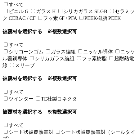
すべて
ビニル G
ガラス H
シリカガラス SLGB
セラミッ
ク CERAC / CF
フッ素 6F / PFA
PEEK樹脂 PEEK
被覆材を選択する
※複数選択可
すべて
シリコーンゴム
ガラス編組
ニッケル導体
ニッケ
ル覆銅導体
シリカガラス編組
フッ素樹脂
超耐熱電
線
スリーブ
被覆材を選択する
※複数選択可
すべて
ツインター
TE社製コネクタ
被覆材を選択する
※複数選択可
すべて
シート状被覆熱電対
シート状被覆熱電対（シールタイ
プ）