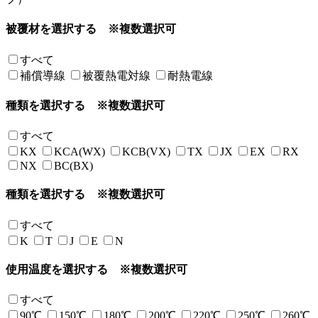
被覆材を選択する
※複数選択可
すべて
補償導線
被覆熱電対線
耐熱電線
種類を選択する
※複数選択可
すべて
KX
KCA(WX)
KCB(VX)
TX
JX
EX
RX
NX
BC(BX)
種類を選択する
※複数選択可
すべて
K
T
J
E
N
使用温度を選択する
※複数選択可
すべて
90℃
150℃
180℃
200℃
220℃
250℃
260℃